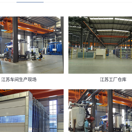
江苏车间生产现场
江苏工厂仓库