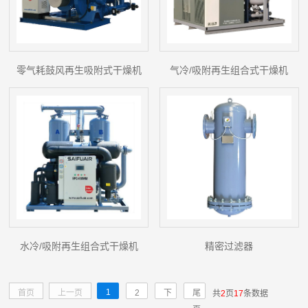
零气耗鼓风再生吸附式干燥机
气冷/吸附再生组合式干燥机
水冷/吸附再生组合式干燥机
精密过滤器
1
首页
上一页
2
下
尾
共
2
页
17
条数据