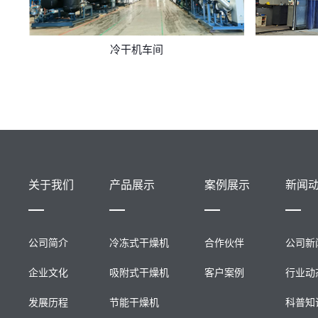
冷干机车间
关于我们
产品展示
案例展示
新闻
公司简介
冷冻式干燥机
合作伙伴
公司新
企业文化
吸附式干燥机
客户案例
行业动
发展历程
节能干燥机
科普知