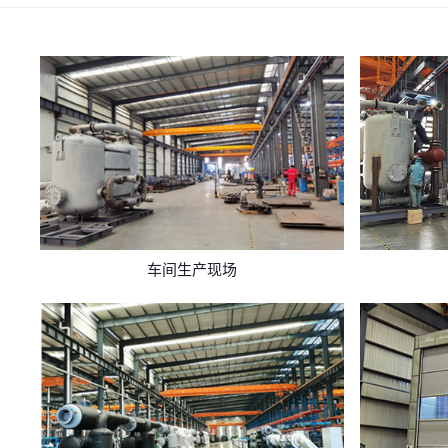
车间生产现场