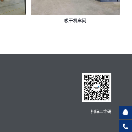
吸干机车间
扫码二维码