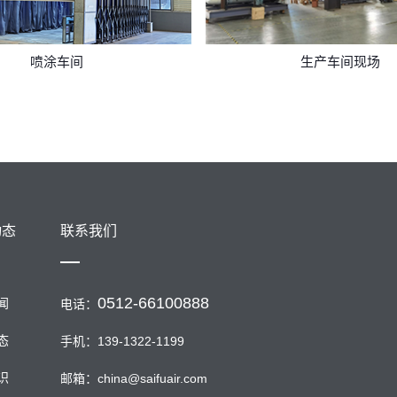
喷涂车间
生产车间现场
动态
联系我们
0512-66100888
闻
电话：
态
手机：139-1322-1199
识
邮箱：china@saifuair.com