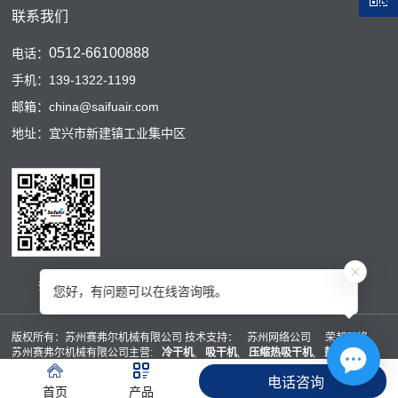
联系我们
0512-66100888
电话：
手机：139-1322-1199
邮箱：china@saifuair.com
地址：宜兴市新建镇工业集中区
扫码二维码
您好，有问题可以在线咨询哦。
版权所有：苏州赛弗尔机械有限公司 技术支持：
苏州网络公司
荣邦网络
苏州赛弗尔机械有限公司主营:
冷干机
,
吸干机
,
压缩热吸干机
,
鼓风热吸干
机
,
空压站节能改造
,
冷冻式干燥机
,
压缩空气干燥机
,
节能干燥机
,欢迎来电
电话咨询
咨询!
xml地图
htm地图
txt地图
首页
产品