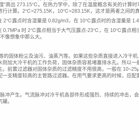
度“高出 273.15℃。在热力学中，除了在温度概念有关的计
算。2℃=275.15K，10℃=283.15K，这才是两者之间的
2℃露点时含湿量是 0.82g/m3，在 10℃露点时的含湿量是 1.
0.7MPa 时 2℃露点相当于大气压露点-23℃，在 10℃露点相
并不像想象中那么大。
的固体粉尘及油污、油蒸汽等。如果这些杂质直接进入冷干机
水则加大冷干机的工作负荷，固体杂质容易堵塞排水孔。所以一
。前置过滤器对固体杂质的过滤精度不用很高，一般在 10~2
配一支精度较高的主管路过滤器。在用气要求更高的时候，应配
冲产生。气流脉冲对冷干机各部件形成强烈、持续的冲击，会
气罐。