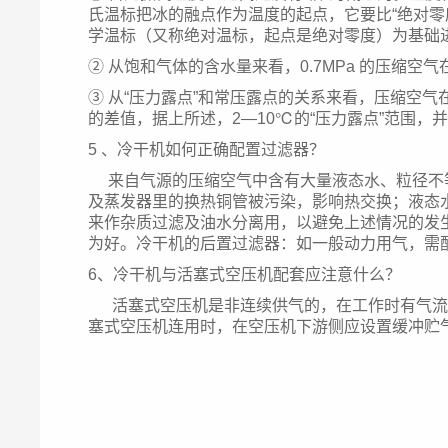
氏温标把冰的融点作为温度的起点，它要比“绝对零
学温标（又称绝对温标，起点是绝对零度）为基础进行计
② 从饱和气体的含水量来看，0.7MPa 的压缩空气在 
③ 从“压力露点”和常压露点的关系来看，压缩空气在 
的差值，据上所述，2—10℃的“压力露点”范围，
5 、冷干机如何正确配置过滤器？
来自气源的压缩空气中含有大量液态水、粒径不等
及蒸发器里的换热铜管被污染，影响热交换；液态
来作杂质过滤及油水分离用，以避免上述情况的发生
为好。冷干机的后置过滤器：如一般动力用气，需
6、冷干机与活塞式空压机配套应注意什么？
活塞式空压机是非连续供气的，在工作时有气流脉
塞式空压机连用时，在空压机下游侧应设置缓冲贮