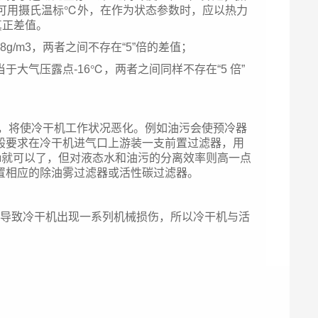
算时可用摄氏温标℃外，在作为状态参数时，应以热力
真正差值。
48g/m3，两者之间不存在“5”倍的差值；
当于大气压露点-16℃，两者之间同样不存在“5 倍”
，将使冷干机工作状况恶化。例如油污会使预冷器
般要求在冷干机进气口上游装一支前置过滤器，用
5μ就可以了，但对液态水和油污的分离效率则高一点
置相应的除油雾过滤器或活性碳过滤器。
导致冷干机出现一系列机械损伤，所以冷干机与活