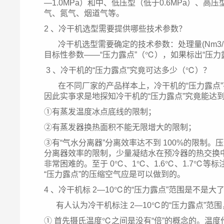
—1.0MPa）和中、低压型（低于0.6MPa）、
气、氮气、烟道气等。
2 、冷干机选型需要提供哪些技术参数？
冷干机选型需要确定的技术参数：处理量(Nm3/
目标性参数——“压力露点”（℃），如果标出“压
3 、冷干机的“压力露点”究竟可达多少（℃）？
在不同厂家的产品样本上，冷干机的“压力露点”有多
因此实亊求是地探知冷干机的“压力露点”究竟能达
①有蒸发温度冰点底线的限制；
②有蒸发器换热面积不能无限增大的限制；
③有“气水分离器”分离效率达不到 100%的限制
分离器效率的限制，少量凝结水在预冷器的热交换中
非常困难的。至于 0℃、1℃、1.6℃、1.7℃
“压力露点”的压缩空气应是可以做到的。
4 、冷干机标 2—10℃的“压力露点”范围是不是大
有人认为冷干机标注 2—10℃的“压力露点”范围
① 首先摄氏温度℃之间是没有“倍”的概念的。温