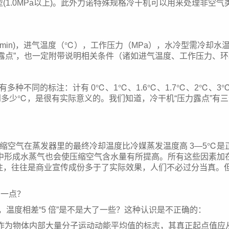
高压型(1.0MPa以上)。此外力诺特殊规格冷干机可以用来处理
min)，进气温度（℃），工作压力（MPa），水冷型需冷却
力露点”，也一定附带说明相关条件（诸如进气温度、工作压力、
种不同的标注：计有 0℃、1℃、1.6℃、1.7℃、2℃、3℃
到多少℃，是很有实际意义的。我们知道，冷干机“压力露点”有
。压缩空气在蒸发器里的最终冷却温度比冷媒蒸发温度高 3—5
形成水蒸气也会使压缩空气含水量有所提高。所有这些因素加在一
等标注，往往是商业宣传成份多于了实际效果，人们不必过分当真。
了一点？
，温度相差“5 倍”是不是大了一些？这种认识是不正确的：
度作为物体内部大量分子运动动能平均值的标志，其真正起点值应从