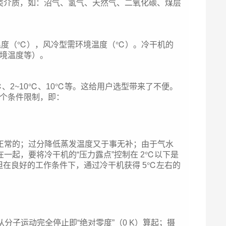
非空气类介质，如：沼气、氢气、天然气、二氧化碳、煤层
水温度（℃），风冷型需环境温度（℃）。冷干机的
环境温度等）。
、2~10℃、10℃等。这给用户选型带来了不便。
三个条件限制，即：
℃是正常的；过分降低蒸发温度又于事无补；由于气水
起，要将冷干机的“压力露点”控制在 2℃以下是
但在良好的工作条件下，通过冷干机获得 5℃左右的
分子运动完全停止即“绝对零度”（0 K）算起；摄