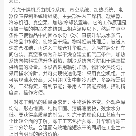
变性。
冷冻干燥机系由制冷系统、真空系统、加热系统、电
器仪表控制系统所组成。主要部件为干燥箱、凝结器、
冷冻机组、真空泵、加热/冷却装置等。它的工作原理是
将被干燥的物品先冻结到三相点温度以下，然后在真空
条件下使物品中的固态水份（冰）直接升华成水蒸气，
从物品中排除，使物品干燥。物料经前处理后，被送入
速冻仓冻结，再送入干燥仓升华脱水，之后在后处理车
间包装。真空系统为升华干燥仓建立低气压条件，加热
系统向物料提供升华潜热，制冷系统向冷阱和干燥室提
供所需的冷量。本设备采用辐射加热，物料受热均匀；
采用捕水冷阱，并可实现快速化霜；采用真空机组，并
可实现油水分离；采用并联集中制冷系统，多路按需供
冷，工况稳定，有利节能；采用人工智能控制，控制精
度高，操作方便。
对冻干制品的质量要求是：生物活性不变、外观色泽
均匀、形态饱满、结构牢固、溶解速度快，残余水分
低。要获得高质量的制品，对冻干的理论和工艺应有一
个比较全面的了解。冻干工艺包括预冻、升华和再冻干
三个分阶段。合理而有效地缩短冻干的周期在工业生产
上具有明显的经济价值。