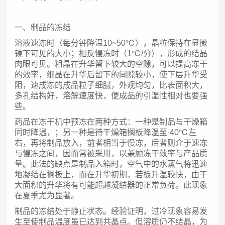
一、制品的冻结
溶液速冻时（每分钟降温10~50℃），晶粒保持在显微
镜下可见的大小；相反慢冻时（1℃/分），形成的结晶
肉眼可见。粗晶在升华留下较大的空隙，可以提高冻干
的效率，细晶在升华后留下的间隙较小，使下层升华受
阻，速成冻的成品粒子细腻，外观均匀，比表面积大，
多孔结构好，溶解速度快，便成品的引湿性相对也要强
些。
药品在冻干机中预冻在两种方式：一种是制品与干燥箱
同时降温，；另一种是待干燥箱搁板降温至-40℃左
右，再将制品放入，前者相当于慢冻，后者则介于速冻
与慢冻之间，因而常被采用，以兼顾冻干效率与产品质
量。此法的缺点是制品入箱时，空气中的水蒸气将迅速
地凝结在搁板上，而在升华初期，若板升温较快，由于
大面积的升华将有可能超越凝结器的正常负荷。此现象
在夏季尤为显著。
制品的冻结处于静止状态。经验证明，过冷现象容易发
生至使制品温度虽已达到共晶点。但溶质仍不结晶，为