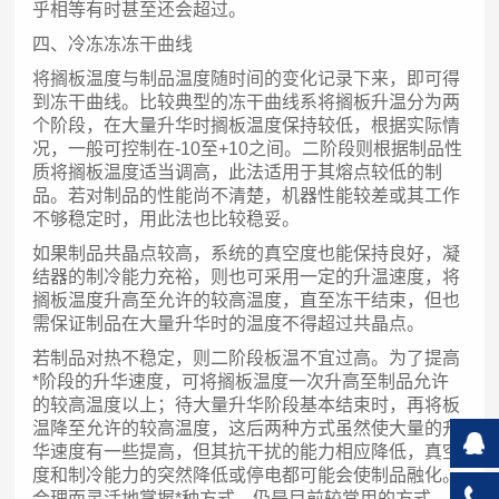
乎相等有时甚至还会超过。
四、冷冻冻冻干曲线
将搁板温度与制品温度随时间的变化记录下来，即可得
到冻干曲线。比较典型的冻干曲线系将搁板升温分为两
个阶段，在大量升华时搁板温度保持较低，根据实际情
况，一般可控制在-10至+10之间。二阶段则根据制品性
质将搁板温度适当调高，此法适用于其熔点较低的制
品。若对制品的性能尚不清楚，机器性能较差或其工作
不够稳定时，用此法也比较稳妥。
如果制品共晶点较高，系统的真空度也能保持良好，凝
结器的制冷能力充裕，则也可采用一定的升温速度，将
搁板温度升高至允许的较高温度，直至冻干结束，但也
需保证制品在大量升华时的温度不得超过共晶点。
若制品对热不稳定，则二阶段板温不宜过高。为了提高
*阶段的升华速度，可将搁板温度一次升高至制品允许
的较高温度以上；待大量升华阶段基本结束时，再将板
温降至允许的较高温度，这后两种方式虽然使大量的升
华速度有一些提高，但其抗干扰的能力相应降低，真空
度和制冷能力的突然降低或停电都可能会使制品融化。
合理而灵活地掌握*种方式，仍是目前较常用的方式。