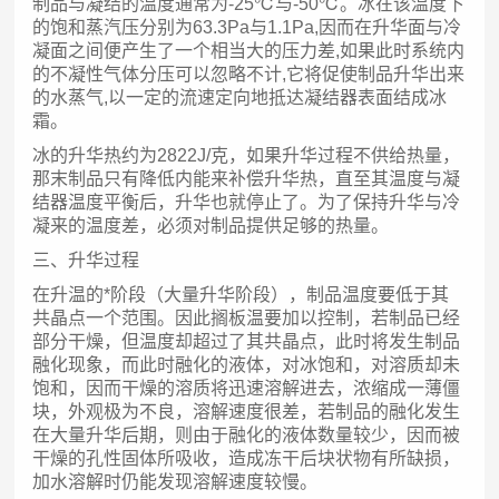
制品与凝结的温度通常为-25℃与-50℃。冰在该温度下
的饱和蒸汽压分别为63.3Pa与1.1Pa,因而在升华面与冷
凝面之间便产生了一个相当大的压力差,如果此时系统内
的不凝性气体分压可以忽略不计,它将促使制品升华出来
的水蒸气,以一定的流速定向地抵达凝结器表面结成冰
霜。
冰的升华热约为2822J/克，如果升华过程不供给热量，
那末制品只有降低内能来补偿升华热，直至其温度与凝
结器温度平衡后，升华也就停止了。为了保持升华与冷
凝来的温度差，必须对制品提供足够的热量。
三、升华过程
在升温的*阶段（大量升华阶段），制品温度要低于其
共晶点一个范围。因此搁板温要加以控制，若制品已经
部分干燥，但温度却超过了其共晶点，此时将发生制品
融化现象，而此时融化的液体，对冰饱和，对溶质却未
饱和，因而干燥的溶质将迅速溶解进去，浓缩成一薄僵
块，外观极为不良，溶解速度很差，若制品的融化发生
在大量升华后期，则由于融化的液体数量较少，因而被
干燥的孔性固体所吸收，造成冻干后块状物有所缺损，
加水溶解时仍能发现溶解速度较慢。