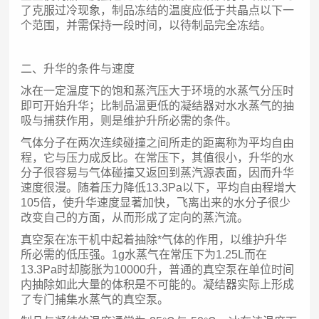
了克服过冷现象，制品冻结的温度应低于共晶点以下一
个范围，并需保持一段时间，以待制品完全冻结。
二、升华的条件与速度
冰在一定温度下的饱和蒸汽压大于环境的水蒸气分压时
即可开始升华；比制品温更低的凝结器对水水蒸气的抽
吸与捕获作用，则是维护升所必需的条件。
气体分子在两次连续碰撞之间所走的距离称为平均自由
程，它与压力成反比。在常压下，其值很小，升华的水
分子很容易与气体碰撞又返回到蒸汽源表面，因而升华
速度很漫。随着压力降低13.3Pa以下，平均自由程增大
105倍，使升华速度显著加快，飞离出来的水分子很少
改变自己的方面，从而形成了定向的蒸汽流。
真空泵在冻干机中起着抽除*气体的作用，以维护升华
所必需的低压强。1g水蒸气在常压下为1.25L而在
13.3Pa时却膨胀为10000升，普通的真空泵在单位时间
内抽除如此大量的体积是不可能的。凝结器实际上形成
了专门捕集水蒸气的真空泵。