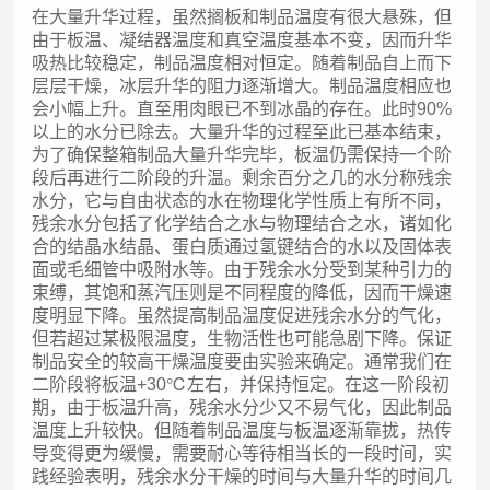
在大量升华过程，虽然搁板和制品温度有很大悬殊，但
由于板温、凝结器温度和真空温度基本不变，因而升华
吸热比较稳定，制品温度相对恒定。随着制品自上而下
层层干燥，冰层升华的阻力逐渐增大。制品温度相应也
会小幅上升。直至用肉眼已不到冰晶的存在。此时90%
以上的水分已除去。大量升华的过程至此已基本结束，
为了确保整箱制品大量升华完毕，板温仍需保持一个阶
段后再进行二阶段的升温。剩余百分之几的水分称残余
水分，它与自由状态的水在物理化学性质上有所不同，
残余水分包括了化学结合之水与物理结合之水，诸如化
合的结晶水结晶、蛋白质通过氢键结合的水以及固体表
面或毛细管中吸附水等。由于残余水分受到某种引力的
束缚，其饱和蒸汽压则是不同程度的降低，因而干燥速
度明显下降。虽然提高制品温度促进残余水分的气化，
但若超过某极限温度，生物活性也可能急剧下降。保证
制品安全的较高干燥温度要由实验来确定。通常我们在
二阶段将板温+30℃左右，并保持恒定。在这一阶段初
期，由于板温升高，残余水分少又不易气化，因此制品
温度上升较快。但随着制品温度与板温逐渐靠拢，热传
导变得更为缓慢，需要耐心等待相当长的一段时间，实
践经验表明，残余水分干燥的时间与大量升华的时间几